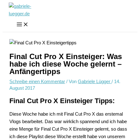
Zum
S
Inhalt
u
springen
c
h
e
n
Final Cut Pro X Einsteiger: Was
n
habe ich diese Woche gelernt –
a
Anfängertipps
c
Schreibe einen Kommentar
/ Von
Gabriele Lügger
/
14.
h
August 2017
:
Final Cut Pro X Einsteiger Tipps:
Diese Woche habe ich mit Final Cut Pro X das erstemal
Vlogs bearbeitet. Das war wirklich spannend und ich habe
eine Menge für Final Cut Pro X Einsteiger gelernt, so dass
ich diese Playlist diese Woche erstellt habe von unserem