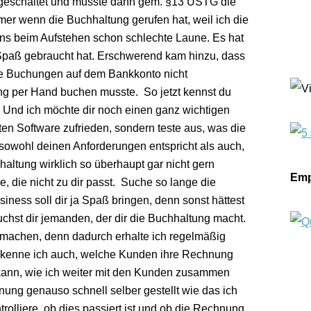
 geschaltet und musste dann gem. §13 USTG die
r wenn die Buchhaltung gerufen hat, weil ich die
ns beim Aufstehen schon schlechte Laune. Es hat
n Spaß gebraucht hat. Erschwerend kam hinzu, dass
die Buchungen auf dem Bankkonto nicht
ung per Hand buchen musste. So jetzt kennst du
Und ich möchte dir noch einen ganz wichtigen
sten Software zufrieden, sondern teste aus, was die
 sowohl deinen Anforderungen entspricht als auch,
altung wirklich so überhaupt gar nicht gern
Emp
, die nicht zu dir passt. Suche so lange die
usiness soll dir ja Spaß bringen, denn sonst hättest
uchst dir jemanden, der dir die Buchhaltung macht.
 machen, denn dadurch erhalte ich regelmäßig
 erkenne ich auch, welche Kunden ihre Rechnung
 kann, wie ich weiter mit den Kunden zusammen
ung genauso schnell selber gestellt wie das ich
olliere, ob dies passiert ist und ob die Rechnung