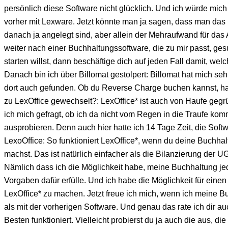
persönlich diese Software nicht glücklich. Und ich würde mic
vorher mit Lexware. Jetzt könnte man ja sagen, dass man da
danach ja angelegt sind, aber allein der Mehraufwand für das 
weiter nach einer Buchhaltungssoftware, die zu mir passt, ge
starten willst, dann beschäftige dich auf jeden Fall damit, we
Danach bin ich über Billomat gestolpert: Billomat hat mich seh
dort auch gefunden. Ob du Reverse Charge buchen kannst, habe
zu LexOffice gewechselt?: LexOffice* ist auch von Haufe geg
ich mich gefragt, ob ich da nicht vom Regen in die Traufe kom
ausprobieren. Denn auch hier hatte ich 14 Tage Zeit, die Soft
LexoOffice: So funktioniert LexOffice*, wenn du deine Buch
machst. Das ist natürlich einfacher als die Bilanzierung der UG
Nämlich dass ich die Möglichkeit habe, meine Buchhaltung jede
Vorgaben dafür erfülle. Und ich habe die Möglichkeit für ein
LexOffice* zu machen. Jetzt freue ich mich, wenn ich meine Buc
als mit der vorherigen Software. Und genau das rate ich dir auc
Besten funktioniert. Vielleicht probierst du ja auch die aus, di