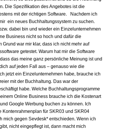
n. Die Spezifikation des Angebotes ist die
estens mit der richtigen Software. Nachdem ich
, mir ein neues Buchhaltungssystem zu suchen.
bzw. dabei bin und wieder ein Einzelunternehmen
ine Business nicht so hoch und dafür die
 Grund war mir klar, dass ich nicht mehr auf
software getestet. Warum hat mir die Software
dass das meine ganz persönliche Meinung ist und
r dich auf jeden Fall aus – genauso wie die
ch jetzt ein Einzelunternehmen habe, brauche ich
eier mit der Buchhaltung. Das war der
eschäftigt habe. Welche Buchhaltungsprogramme
 meinem Online Business brauche ich die Kostenart
 und Google Werbung buchen zu können. Ich
t die Kontenrahmenplan für SKR03 und SKR04
ich mich gegen Sevdesk* entschieden. Wenn ich
bt, nicht eingepflegt ist, dann macht mich