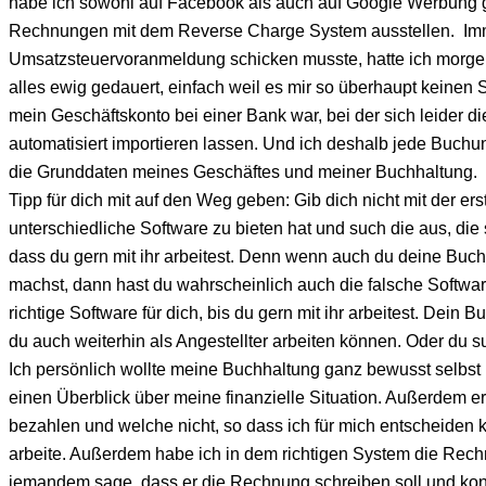
habe ich sowohl auf Facebook als auch auf Google Werbung
Rechnungen mit dem Reverse Charge System ausstellen. Imme
Umsatzsteuervoranmeldung schicken musste, hatte ich morge
alles ewig gedauert, einfach weil es mir so überhaupt keine
mein Geschäftskonto bei einer Bank war, bei der sich leider 
automatisiert importieren lassen. Und ich deshalb jede Buch
die Grunddaten meines Geschäftes und meiner Buchhaltung. 
Tipp für dich mit auf den Weg geben: Gib dich nicht mit der er
unterschiedliche Software zu bieten hat und such die aus, die
dass du gern mit ihr arbeitest. Denn wenn auch du deine Buchh
machst, dann hast du wahrscheinlich auch die falsche Software
richtige Software für dich, bis du gern mit ihr arbeitest. Dein B
du auch weiterhin als Angestellter arbeiten können. Oder du s
Ich persönlich wollte meine Buchhaltung ganz bewusst selbst
einen Überblick über meine finanzielle Situation. Außerdem
bezahlen und welche nicht, so dass ich für mich entscheiden
arbeite. Außerdem habe ich in dem richtigen System die Rechn
jemandem sage, dass er die Rechnung schreiben soll und kontr