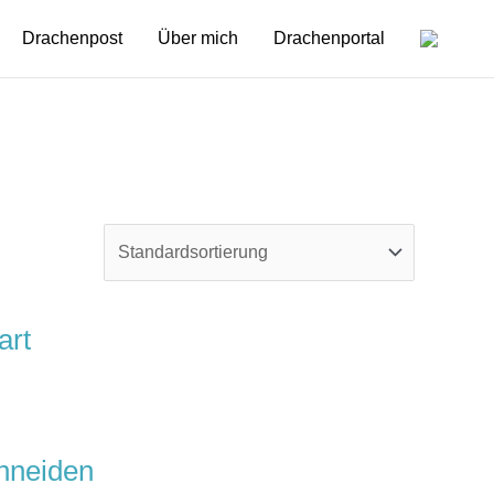
Drachenpost
Über mich
Drachenportal
art
chneiden