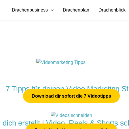
Drachenbusiness
Drachenplan
Drachenblick
7 Tipps für deinen Video Marketing St
Download dir sofort die 7 Videotipps
 dich erstellt | Video, Reels & Shorts s