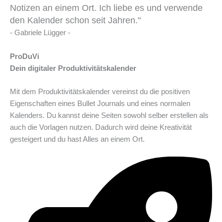
Notizen an einem Ort. Ich liebe es und verwende
den Kalender schon seit Jahren."
- Gabriele Lügger -
ProDuVi
Dein digitaler Produktivitätskalender
Mit dem Produktivitätskalender vereinst du die positiven
Eigenschaften eines Bullet Journals und eines normalen
Kalenders. Du kannst deine Seiten sowohl selber erstellen als
auch die Vorlagen nutzen. Dadurch wird deine Kreativität
gesteigert und du hast Alles an einem Ort.