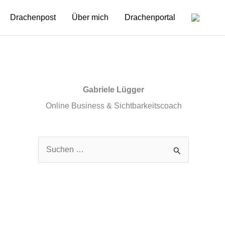
Drachenpost
Über mich
Drachenportal
Gabriele Lügger
Online Business & Sichtbarkeitscoach
S
u
c
h
e